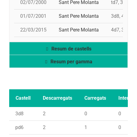
02/07/2000
Sant Pere Molanta
td7, 3d8, 4
01/07/2001
Sant Pere Molanta
3d8, 4d8, 4d
22/03/2015
Sant Pere Molanta
4d7, 3d7, 4
Resum de castells
Resum per gamma
Castell
Descarregats
Carregats
Intents
3d8
2
0
0
pd6
2
1
0