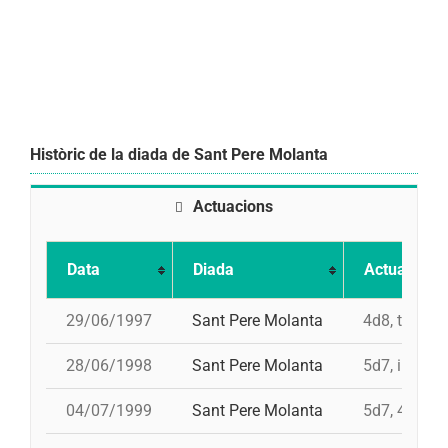
Històric de la diada de Sant Pere Molanta
Actuacions
Data
Diada
Actuació
29/06/1997
Sant Pere Molanta
4d8, td7, 5d
28/06/1998
Sant Pere Molanta
5d7, i td7, 
04/07/1999
Sant Pere Molanta
5d7, 4d8, 4