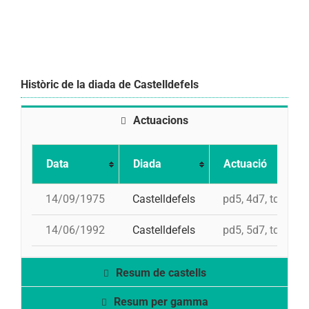
Històric de la diada de Castelldefels
Actuacions
Data
Diada
Actuació
14/09/1975
Castelldefels
pd5, 4d7, td7
14/06/1992
Castelldefels
pd5, 5d7, td7, i 4
Resum de castells
Resum per gamma