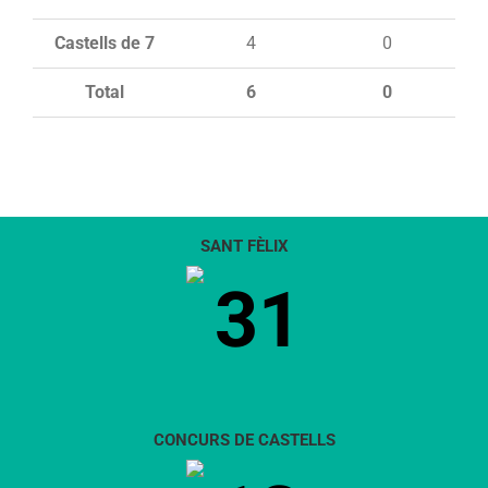
Castells de 7
4
0
Total
6
0
SANT FÈLIX
31
CONCURS DE CASTELLS