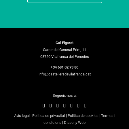
Cal Figarot
Carrer del General Prim, 11
08720 Vilafranca del Penedès
+34 681 02 73 80
info@castellersdevilafranca.cat
Segueix-nos a:
Avís legal
|
Política de privacitat
|
Política de cookies
|
Termes i
condicions
|
Disseny Web