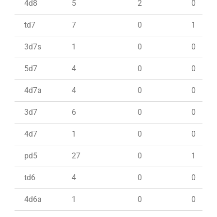
4d8
5
2
0
td7
7
0
1
3d7s
1
0
0
5d7
4
0
0
4d7a
4
0
0
3d7
6
0
0
4d7
1
0
0
pd5
27
0
1
td6
4
0
0
4d6a
1
0
0