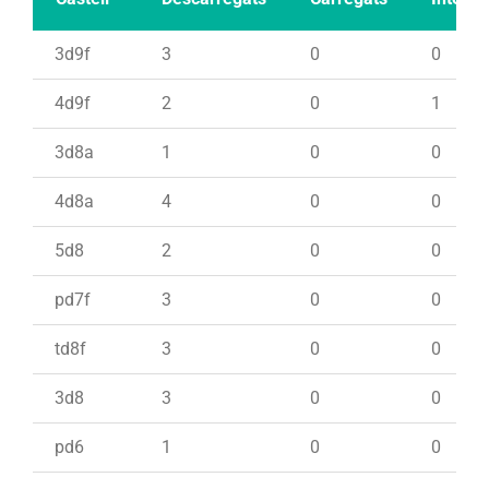
3d9f
3
0
0
4d9f
2
0
1
3d8a
1
0
0
4d8a
4
0
0
5d8
2
0
0
pd7f
3
0
0
td8f
3
0
0
3d8
3
0
0
pd6
1
0
0