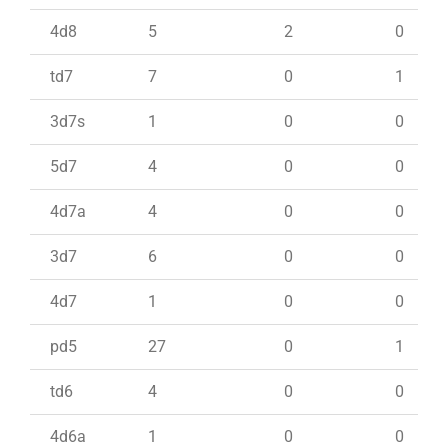
4d8
5
2
0
td7
7
0
1
3d7s
1
0
0
5d7
4
0
0
4d7a
4
0
0
3d7
6
0
0
4d7
1
0
0
pd5
27
0
1
td6
4
0
0
4d6a
1
0
0