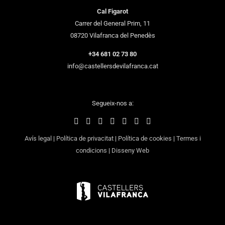
Cal Figarot
Carrer del General Prim, 11
08720 Vilafranca del Penedès
+34 681 02 73 80
info@castellersdevilafranca.cat
Segueix-nos a:
Avís legal
|
Política de privacitat
|
Política de cookies
|
Termes i
condicions
|
Disseny Web