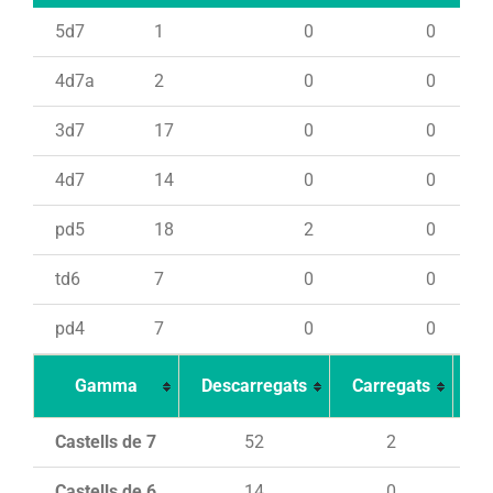
5d7
1
0
0
4d7a
2
0
0
3d7
17
0
0
4d7
14
0
0
pd5
18
2
0
td6
7
0
0
pd4
7
0
0
Gamma
Descarregats
Carregats
In
Castells de 7
52
2
Castells de 6
14
0