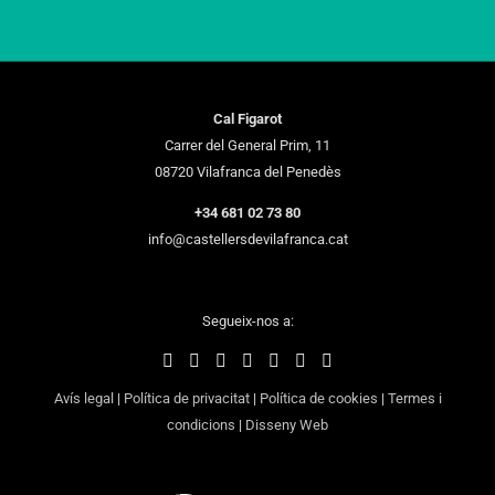
Cal Figarot
Carrer del General Prim, 11
08720 Vilafranca del Penedès
+34 681 02 73 80
info@castellersdevilafranca.cat
Segueix-nos a:
Avís legal
|
Política de privacitat
|
Política de cookies
|
Termes i
condicions
|
Disseny Web