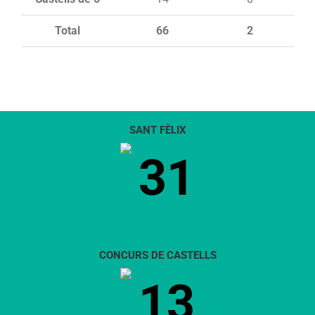
Total
66
2
SANT FÈLIX
31
CONCURS DE CASTELLS
13