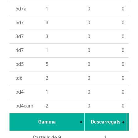
5d7a
1
0
0
5d7
3
0
0
3d7
3
0
0
4d7
1
0
0
pd5
5
0
0
td6
2
0
0
pd4
1
0
0
pd4cam
2
0
0
Gamma
Descarregats
Ca
Castells de 9
1