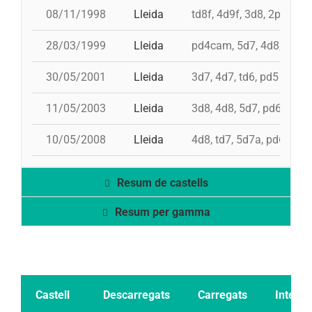
08/11/1998
Lleida
td8f, 4d9f, 3d8, 2pd5
28/03/1999
Lleida
pd4cam, 5d7, 4d8, 3d7, 
30/05/2001
Lleida
3d7, 4d7, td6, pd5
11/05/2003
Lleida
3d8, 4d8, 5d7, pd6c
10/05/2008
Lleida
4d8, td7, 5d7a, pd6, pd4
Resum de castells
Resum per gamma
Castell
Descarregats
Carregats
Intents