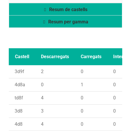
Resum de castells
Resum per gamma
Castell
Descarregats
Carregats
Intents
3d9f
2
0
0
4d8a
0
1
0
td8f
4
0
0
3d8
3
0
0
4d8
4
0
0