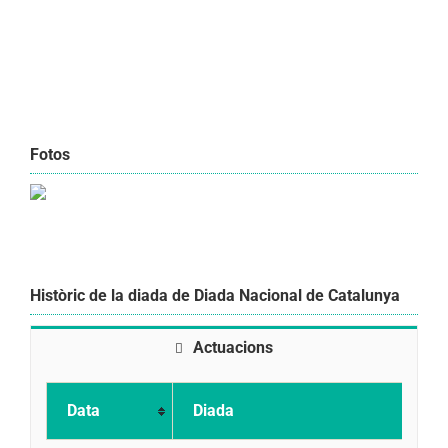
Fotos
Històric de la diada de Diada Nacional de Catalunya
Actuacions
Data
Diada
A