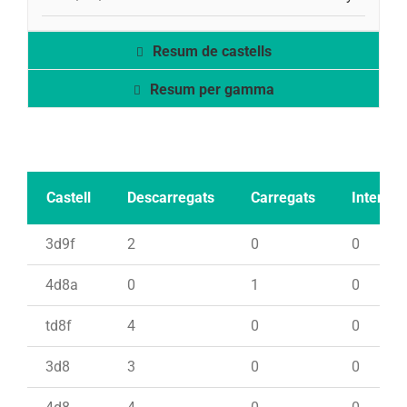
Resum de castells
Resum per gamma
Castell
Descarregats
Carregats
Intents
3d9f
2
0
0
4d8a
0
1
0
td8f
4
0
0
3d8
3
0
0