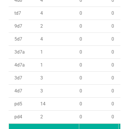
4d8
4
0
0
td7
4
0
0
9d7
2
0
0
5d7
4
0
0
3d7a
1
0
0
4d7a
1
0
0
3d7
3
0
0
4d7
3
0
0
pd5
14
0
0
pd4
2
0
0