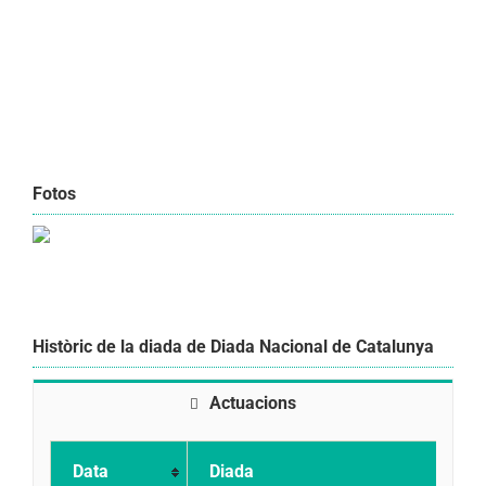
Fotos
Històric de la diada de Diada Nacional de Catalunya
Actuacions
Data
Diada
A