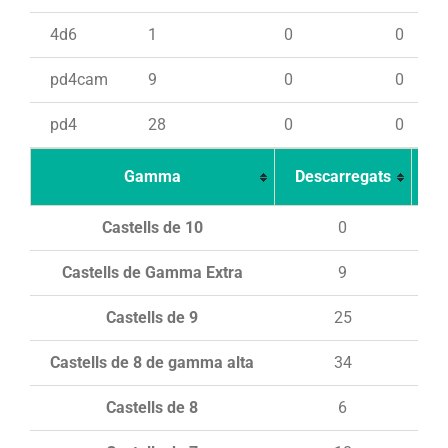
4d6
1
0
0
pd4cam
9
0
0
pd4
28
0
0
Gamma
Descarregats
Ca
Castells de 10
0
Castells de Gamma Extra
9
Castells de 9
25
Castells de 8 de gamma alta
34
Castells de 8
6