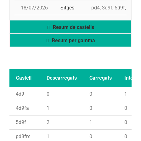
18/07/2026
Sitges
pd4, 3d9f, 5d9f, td9f
Resum de castells
Resum per gamma
Castell
Descarregats
Carregats
Intents
4d9
0
0
1
4d9fa
1
0
0
5d9f
2
1
0
pd8fm
1
0
0