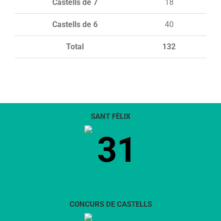
Castells de 7
18
Castells de 6
40
Total
132
SANT FÈLIX
31
CONCURS DE CASTELLS