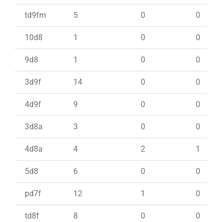
td9fm
5
0
0
10d8
1
0
0
9d8
1
0
0
3d9f
14
0
0
4d9f
9
0
0
3d8a
3
0
0
4d8a
4
2
1
5d8
6
0
0
pd7f
12
1
0
td8f
8
0
0