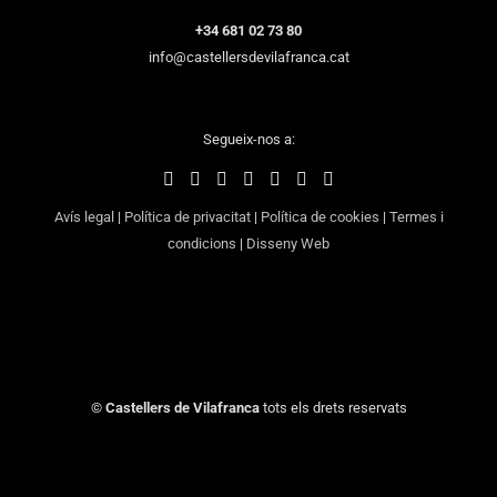
+34 681 02 73 80
info@castellersdevilafranca.cat
Segueix-nos a:
Avís legal
|
Política de privacitat
|
Política de cookies
|
Termes i
condicions
|
Disseny Web
©
Castellers de Vilafranca
tots els drets reservats