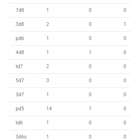
7d8
1
0
0
3d8
2
0
1
pd6
1
0
0
4d8
1
1
0
td7
2
0
0
5d7
3
0
0
3d7
1
0
0
pd5
14
1
0
td6
1
0
0
3d6s
1
0
0