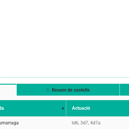
Resum de castells
da
Actuació
umarraga
td6, 3d7, 4d7a