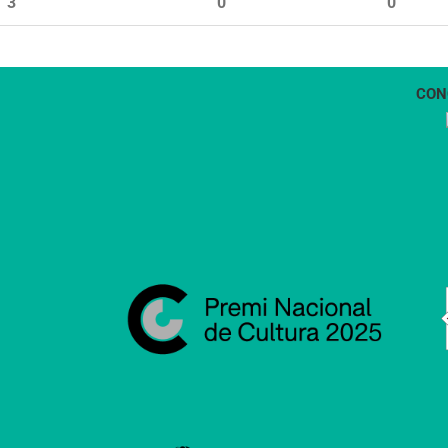
3
0
0
CON
1