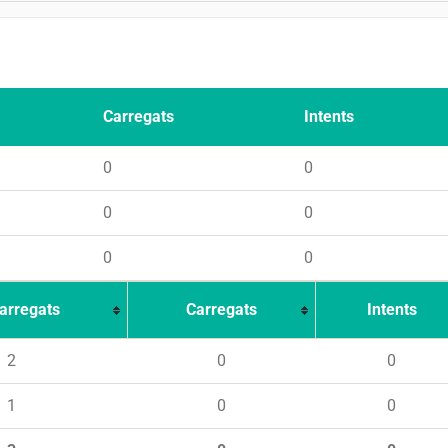
Carregats
Intents
0
0
0
0
0
0
arregats
Carregats
Intents
2
0
0
1
0
0