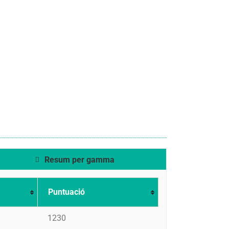
Resum per gamma
Puntuació
1230