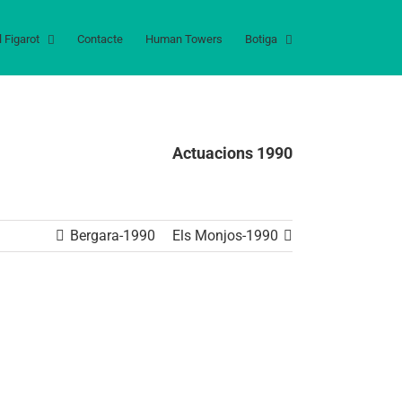
l Figarot
Contacte
Human Towers
Botiga
Actuacions 1990
Bergara-1990
Els Monjos-1990