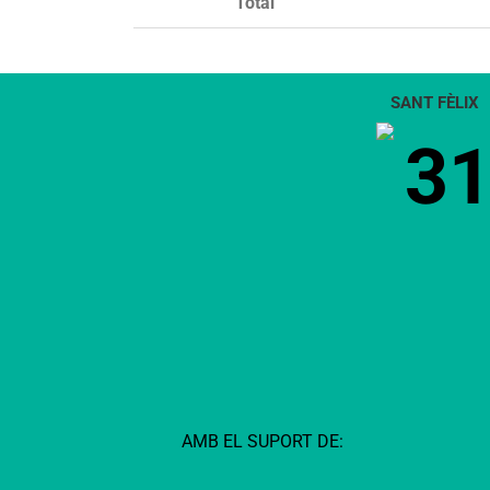
Total
SANT FÈLIX
3
AMB EL SUPORT DE: