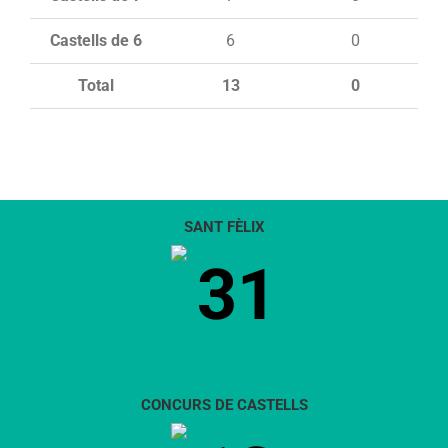
Castells de 6
6
0
Total
13
0
SANT FÈLIX
31
CONCURS DE CASTELLS