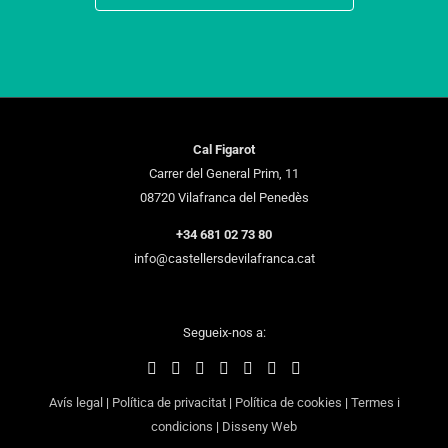
Cal Figarot
Carrer del General Prim, 11
08720 Vilafranca del Penedès
+34 681 02 73 80
info@castellersdevilafranca.cat
Segueix-nos a:
Avís legal
|
Política de privacitat
|
Política de cookies
|
Termes i
condicions
|
Disseny Web