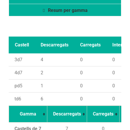
Resum per gamma
Castell
Descarregats
Carregats
Intents
3d7
4
0
0
4d7
2
0
0
pd5
1
0
0
td6
6
0
0
Gamma
Descarregats
Carregats
In
Castells de 7
7
0