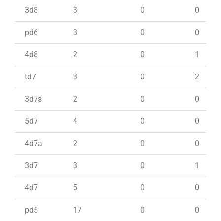
3d8
3
0
0
pd6
3
0
0
4d8
2
0
1
td7
3
0
2
3d7s
2
0
0
5d7
4
0
0
4d7a
2
0
0
3d7
3
0
1
4d7
5
0
0
pd5
17
0
0