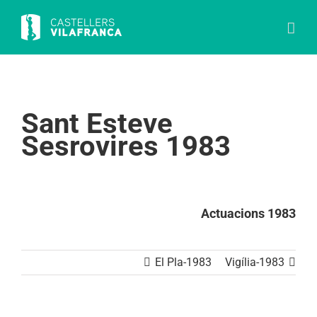
Skip
to
content
Sant Esteve
Sesrovires 1983
Actuacions 1983
El Pla-1983
Vigília-1983