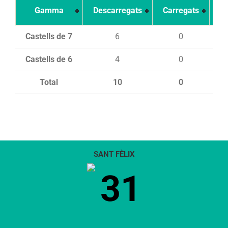
Gamma
Descarregats
Carregats
In
Castells de 7
6
0
Castells de 6
4
0
Total
10
0
SANT FÈLIX
31