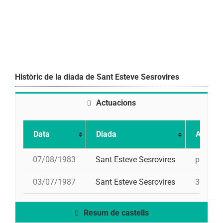
Històric de la diada de Sant Esteve Sesrovires
Actuacions
Data
Diada
Actuac
07/08/1983
Sant Esteve Sesrovires
pd5, 4d7
03/07/1987
Sant Esteve Sesrovires
3d7, 4d
Resum de castells