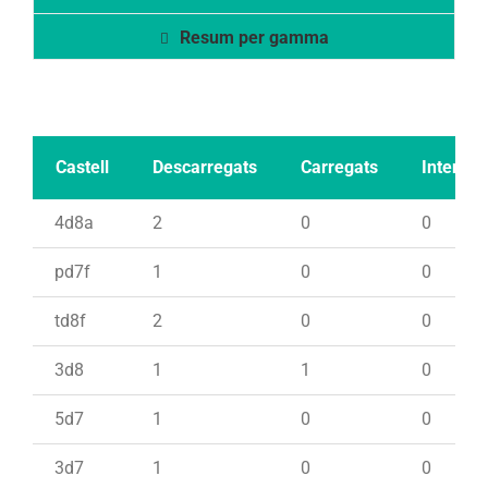
Resum per gamma
Castell
Descarregats
Carregats
Intents
4d8a
2
0
0
pd7f
1
0
0
td8f
2
0
0
3d8
1
1
0
5d7
1
0
0
3d7
1
0
0