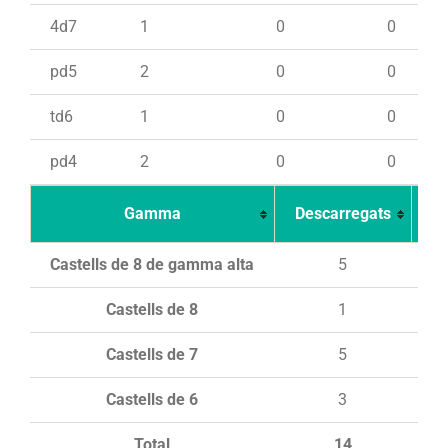
4d7
1
0
0
pd5
2
0
0
td6
1
0
0
pd4
2
0
0
Gamma
Descarregats
Ca
Castells de 8 de gamma alta
5
Castells de 8
1
Castells de 7
5
Castells de 6
3
Total
14