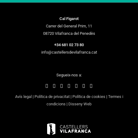
Cal Figarot
Carrer del General Prim, 11
08720 Vilafranca del Penedès
+34 681 02 73 80
info@castellersdevilafranca.cat
Segueix-nos a:
Avís legal
|
Política de privacitat
|
Política de cookies
|
Termes i
condicions
|
Disseny Web