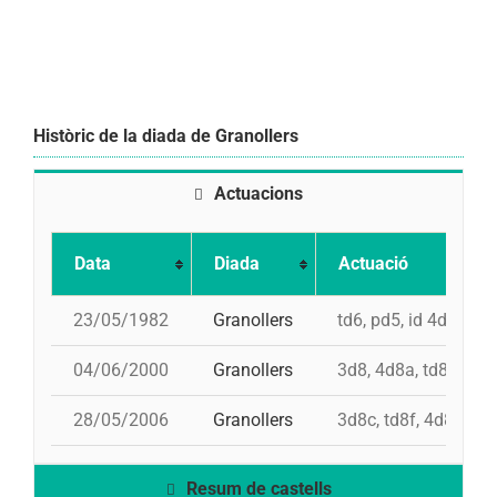
Històric de la diada de Granollers
Actuacions
Data
Diada
Actuació
23/05/1982
Granollers
td6, pd5, id 4d7, 4d7
04/06/2000
Granollers
3d8, 4d8a, td8f, pd7
28/05/2006
Granollers
3d8c, td8f, 4d8a, p
Resum de castells