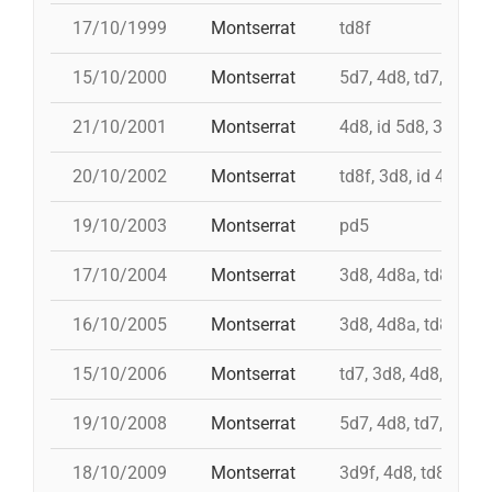
17/10/1999
Montserrat
td8f
15/10/2000
Montserrat
5d7, 4d8, td7, pd7f
21/10/2001
Montserrat
4d8, id 5d8, 3d8, td
20/10/2002
Montserrat
td8f, 3d8, id 4d8, 4
19/10/2003
Montserrat
pd5
17/10/2004
Montserrat
3d8, 4d8a, td8f, pd
16/10/2005
Montserrat
3d8, 4d8a, td8f, pd
15/10/2006
Montserrat
td7, 3d8, 4d8, pd5
19/10/2008
Montserrat
5d7, 4d8, td7, pd5
18/10/2009
Montserrat
3d9f, 4d8, td8f, pd6