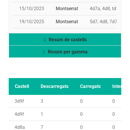
15/10/2023
Montserrat
4d7a, 4d8, td7, 5d
19/10/2025
Montserrat
5d7, 4d8, 7d7, 4d7a
Resum de castells
Resum per gamma
Castell
Descarregats
Carregats
Intents
3d9f
3
0
0
4d9f
1
0
0
4d8a
7
0
0