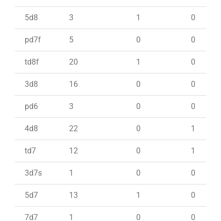
5d8
3
1
0
pd7f
5
0
0
td8f
20
1
0
3d8
16
0
0
pd6
3
0
0
4d8
22
0
1
td7
12
0
1
3d7s
1
0
0
5d7
13
1
0
7d7
1
0
0