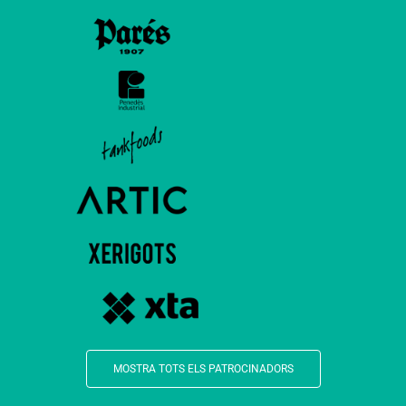
MOSTRA TOTS ELS PATROCINADORS