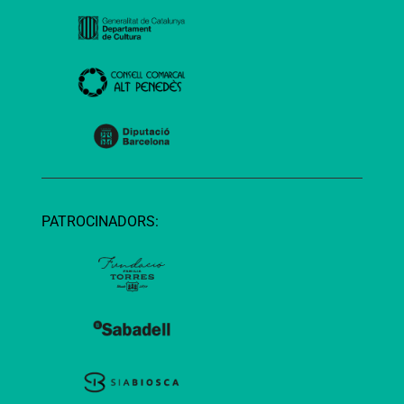
PATROCINADORS: