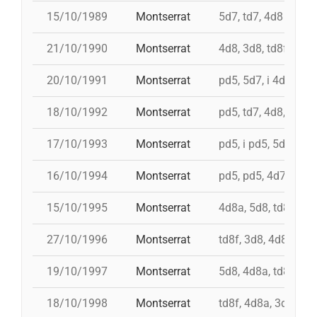
15/10/1989
Montserrat
5d7, td7, 4d8
21/10/1990
Montserrat
4d8, 3d8, td8f
20/10/1991
Montserrat
pd5, 5d7, i 4d8, 3d8
18/10/1992
Montserrat
pd5, td7, 4d8, 3d8
17/10/1993
Montserrat
pd5, i pd5, 5d7, 4d8
16/10/1994
Montserrat
pd5, pd5, 4d7, 3d8, 
15/10/1995
Montserrat
4d8a, 5d8, td8f, pd
27/10/1996
Montserrat
td8f, 3d8, 4d8, 2pd
19/10/1997
Montserrat
5d8, 4d8a, td8f, pd
18/10/1998
Montserrat
td8f, 4d8a, 3d8, 2p