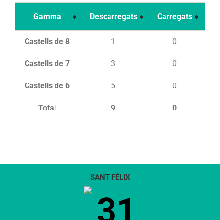
Gamma
Descarregats
Carregats
In
Castells de 8
1
0
Castells de 7
3
0
Castells de 6
5
0
Total
9
0
SANT FÈLIX
31