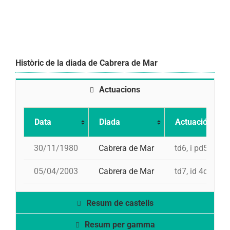
Històric de la diada de Cabrera de Mar
Actuacions
Data
Diada
Actuació
30/11/1980
Cabrera de Mar
td6, i pd5, pd5,
05/04/2003
Cabrera de Mar
td7, id 4d8, 5d7
Resum de castells
Resum per gamma