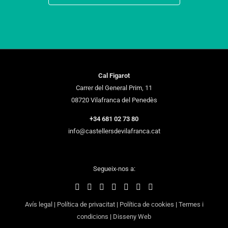
Cal Figarot
Carrer del General Prim, 11
08720 Vilafranca del Penedès
+34 681 02 73 80
info@castellersdevilafranca.cat
Segueix-nos a:
Avís legal
|
Política de privacitat
|
Política de cookies
|
Termes i
condicions
|
Disseny Web