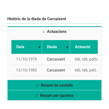
Històric de la diada de Carcaixent
Actuacions
Data
Diada
Actuació
11/10/1979
Carcaixent
td6, td6, pd5c, pd5,
13/10/1985
Carcaixent
td6, td6, pd5, pd5, 
Resum de castells
Resum per gamma