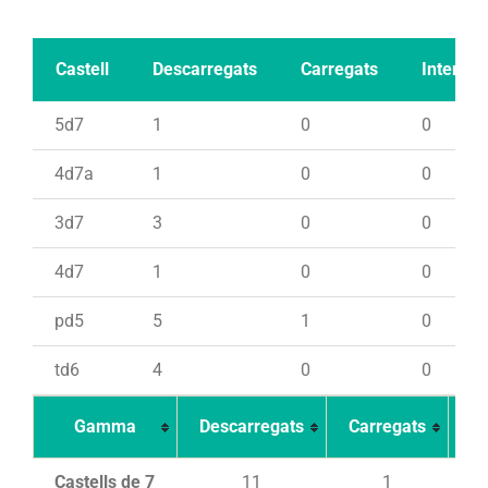
Castell
Descarregats
Carregats
Intents
5d7
1
0
0
4d7a
1
0
0
3d7
3
0
0
4d7
1
0
0
pd5
5
1
0
td6
4
0
0
Gamma
Descarregats
Carregats
In
Castells de 7
11
1