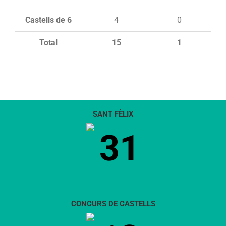
Castells de 6
4
0
Total
15
1
SANT FÈLIX
31
CONCURS DE CASTELLS