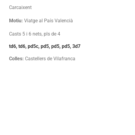
Carcaixent
Motiu:
Viatge al País Valencià
Casts 5 i 6 nets, pls de 4
td6, td6, pd5c, pd5, pd5, pd5, 3d7
Colles:
Castellers de Vilafranca