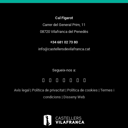
Cal Figarot
Carrer del General Prim, 11
08720 Vilafranca del Penedès
+34 681 02 73 80
info@castellersdevilafranca.cat
Segueix-nos a:
Avís legal
|
Política de privacitat
|
Política de cookies
|
Termes i
condicions
|
Disseny Web