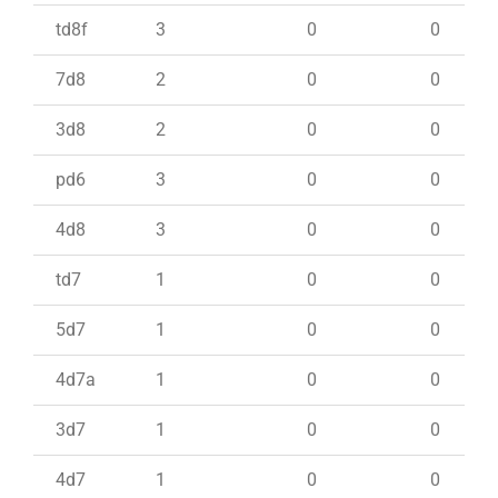
td8f
3
0
0
7d8
2
0
0
3d8
2
0
0
pd6
3
0
0
4d8
3
0
0
td7
1
0
0
5d7
1
0
0
4d7a
1
0
0
3d7
1
0
0
4d7
1
0
0