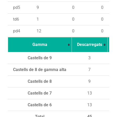
pd5
9
0
0
td6
1
0
0
pd4
12
0
0
Gamma
Descarregats
Ca
Castells de 9
3
Castells de 8 de gamma alta
7
Castells de 8
9
Castells de 7
13
Castells de 6
13
Total
45