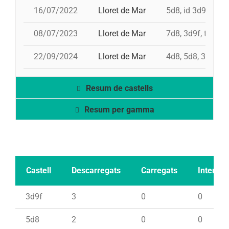
16/07/2022
Lloret de Mar
5d8, id 3d9f, 7d8
08/07/2023
Lloret de Mar
7d8, 3d9f, td8f, 
22/09/2024
Lloret de Mar
4d8, 5d8, 3d8, 2
Resum de castells
Resum per gamma
Castell
Descarregats
Carregats
Intents
3d9f
3
0
0
5d8
2
0
0