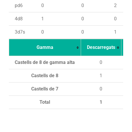
pd6
0
0
2
4d8
1
0
0
3d7s
0
0
1
Gamma
Descarregats
Ca
Castells de 8 de gamma alta
0
Castells de 8
1
Castells de 7
0
Total
1