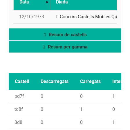
Data
Diada
12/10/1973
Concurs Castells Mobles Quer
Resum de castells
Resum per gamma
Castell
Descarregats
Carregats
Intents
pd7f
0
0
1
td8f
0
1
0
3d8
0
0
1