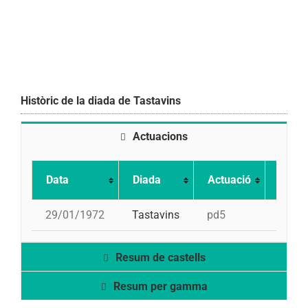
Històric de la diada de Tastavins
Actuacions
Data
Diada
Actuació
Puntu
29/01/1972
Tastavins
pd5
315
Resum de castells
Resum per gamma