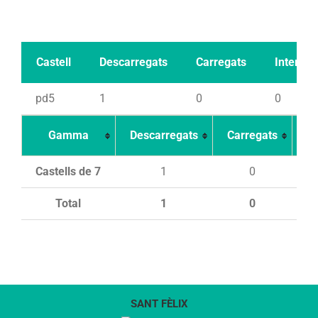
Castell
Descarregats
Carregats
Intents
pd5
1
0
0
Gamma
Descarregats
Carregats
In
Castells de 7
1
0
Total
1
0
SANT FÈLIX