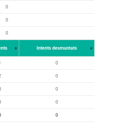
0
0
0
ents
Intents desmuntats
1
0
2
0
0
0
0
0
3
0