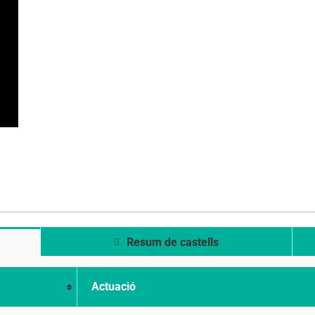
Resum de castells
Actuació