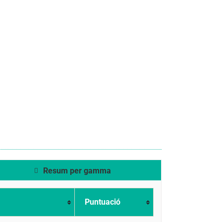
Resum per gamma
Puntuació