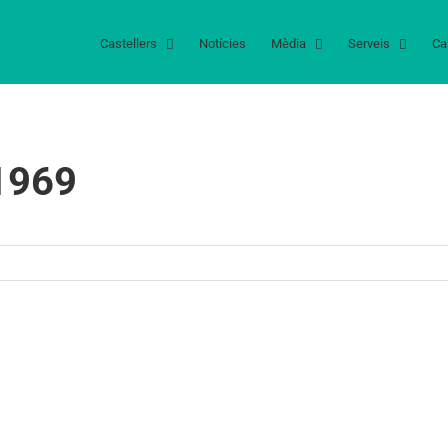
Castellers
Notícies
Mèdia
Serveis
Ca
 1969