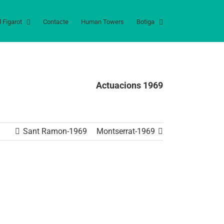
l Figarot
Contacte
Human Towers
Botiga
Actuacions 1969
Sant Ramon-1969
Montserrat-1969