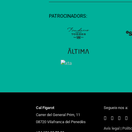
PATROCINADORS:
Cal Figarot
Segueix-nos a:
Carrer del General Prim, 11
08720 Vilafranca del Penedès
Avís legal
|
Políti