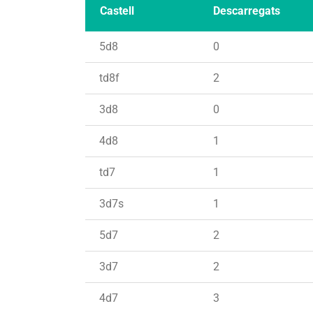
Castell
Descarregats
5d8
0
td8f
2
3d8
0
4d8
1
td7
1
3d7s
1
5d7
2
3d7
2
4d7
3