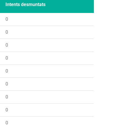
Intents desmuntats
0
0
0
0
0
0
0
0
0