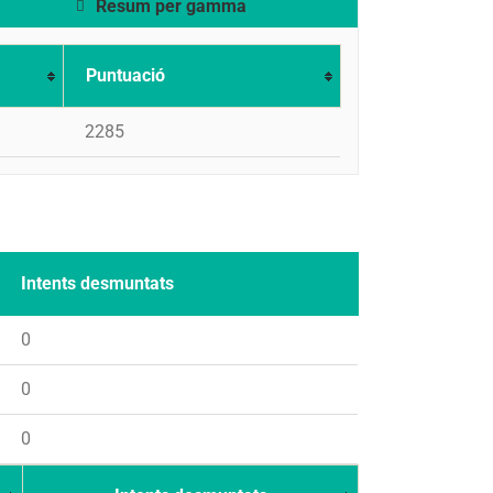
Resum per gamma
Puntuació
2285
Intents desmuntats
0
0
0