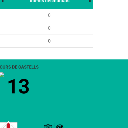
Intents desmuntats
0
0
0
CURS DE CASTELLS
13