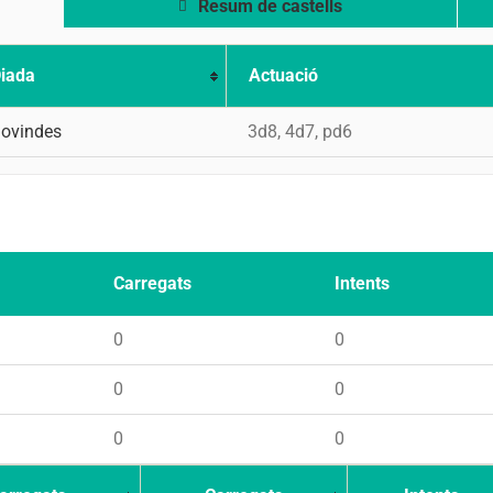
Resum de castells
iada
Actuació
ovindes
3d8, 4d7, pd6
Carregats
Intents
0
0
0
0
0
0