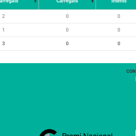
arregats
Carregats
Intents
2
0
0
1
0
0
3
0
0
CON
1