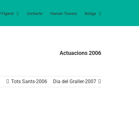
l Figarot
Contacte
Human Towers
Botiga
Actuacions 2006
Tots Sants-2006
Dia del Graller-2007