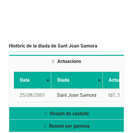
Històric de la diada de Sant Joan Samora
Actuacions
Data
Diada
Actuació
25/08/2001
Sant Joan Samora
td7, 3d7, 5
Resum de castells
Resum per gamma