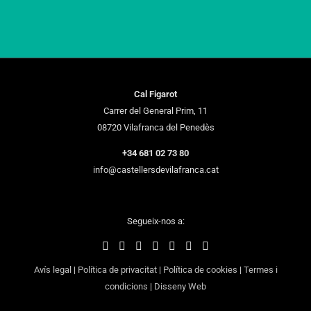
Cal Figarot
Carrer del General Prim, 11
08720 Vilafranca del Penedès
+34 681 02 73 80
info@castellersdevilafranca.cat
Segueix-nos a:
Avís legal
|
Política de privacitat
|
Política de cookies
|
Termes i
condicions
|
Disseny Web