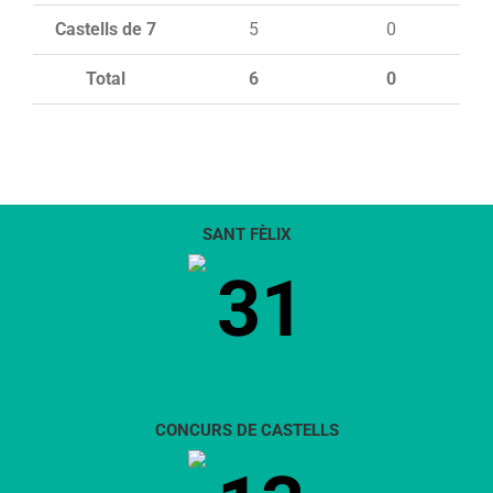
Castells de 7
5
0
Total
6
0
SANT FÈLIX
31
CONCURS DE CASTELLS