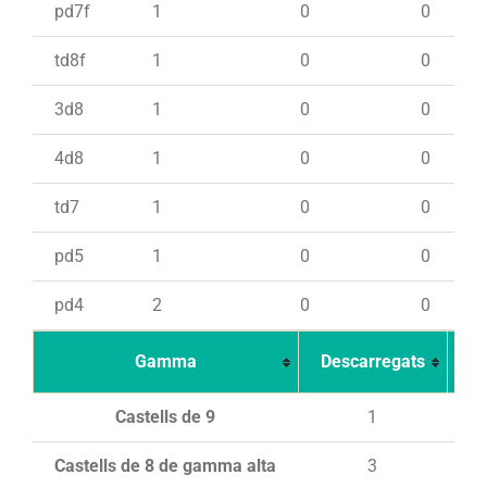
pd7f
1
0
0
td8f
1
0
0
3d8
1
0
0
4d8
1
0
0
td7
1
0
0
pd5
1
0
0
pd4
2
0
0
Gamma
Descarregats
Ca
Castells de 9
1
Castells de 8 de gamma alta
3