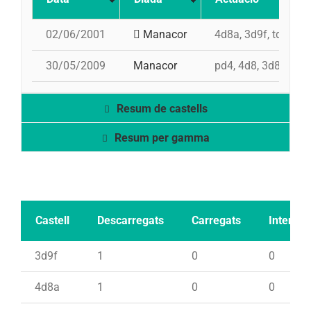
02/06/2001
Manacor
4d8a, 3d9f, td8f, pd
30/05/2009
Manacor
pd4, 4d8, 3d8, td7,
Resum de castells
Resum per gamma
Castell
Descarregats
Carregats
Intents
3d9f
1
0
0
4d8a
1
0
0