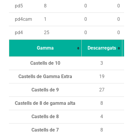
pd5
8
0
0
pd4cam
1
0
0
pd4
25
0
0
Gamma
Descarregats
Ca
Castells de 10
3
Castells de Gamma Extra
19
Castells de 9
27
Castells de 8 de gamma alta
8
Castells de 8
4
Castells de 7
8