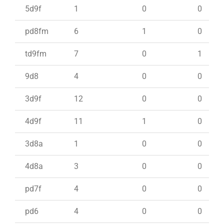
5d9f
1
0
0
pd8fm
6
1
0
td9fm
7
0
1
9d8
4
0
0
3d9f
12
0
0
4d9f
11
1
0
3d8a
1
0
0
4d8a
3
0
0
pd7f
4
0
0
pd6
4
0
0