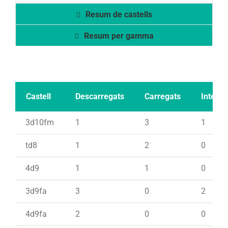
Resum de castells
Resum per gamma
Castell
Descarregats
Carregats
Intents
3d10fm
1
3
1
td8
1
2
0
4d9
1
1
0
3d9fa
3
0
2
4d9fa
2
0
0