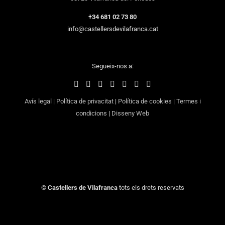
+34 681 02 73 80
info@castellersdevilafranca.cat
Segueix-nos a:
Avís legal
|
Política de privacitat
|
Política de cookies
|
Termes i
condicions
|
Disseny Web
©
Castellers de Vilafranca
tots els drets reservats