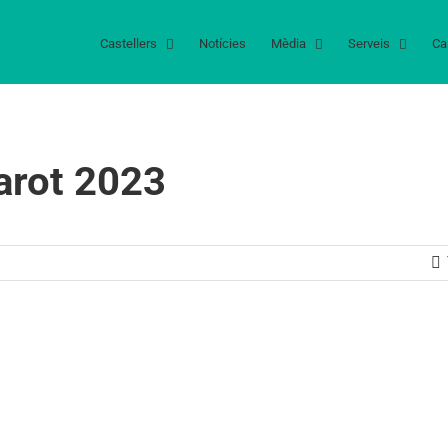
Castellers
Notícies
Mèdia
Serveis
Ca
garot 2023