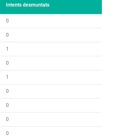
Intents desmuntats
0
0
1
0
1
0
0
0
0