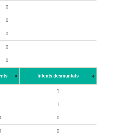
0
0
0
0
0
ents
Intents desmuntats
1
1
1
1
0
0
0
0