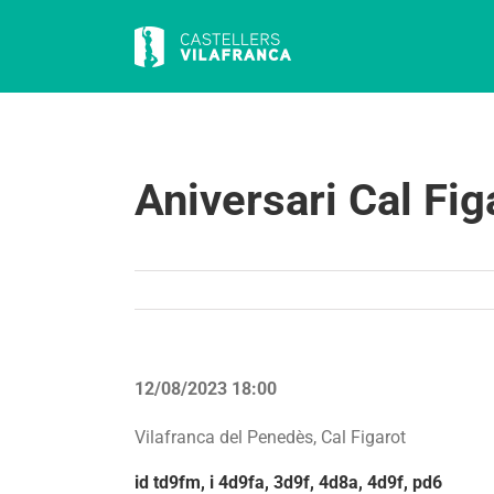
Skip
to
content
Aniversari Cal Fi
12/08/2023 18:00
Vilafranca del Penedès, Cal Figarot
id td9fm, i 4d9fa, 3d9f, 4d8a, 4d9f, pd6