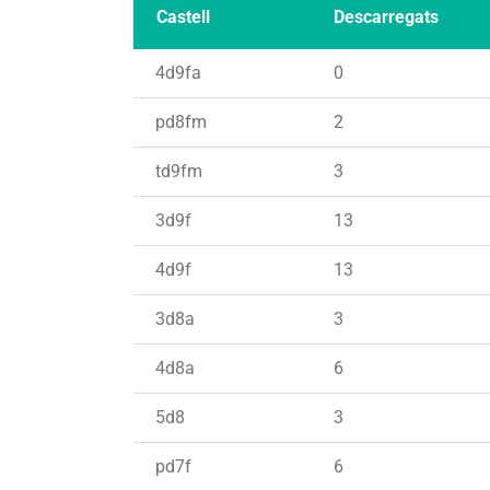
Castell
Descarregats
4d9fa
0
pd8fm
2
td9fm
3
3d9f
13
4d9f
13
3d8a
3
4d8a
6
5d8
3
pd7f
6