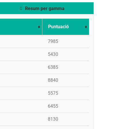
Resum per gamma
Puntuació
7985
5430
6385
8840
5575
6455
8130