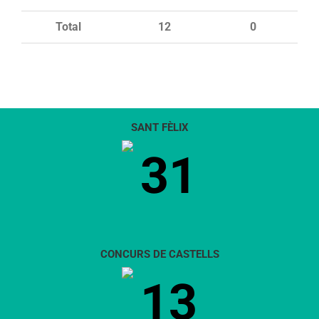
Total
12
0
SANT FÈLIX
31
CONCURS DE CASTELLS
13