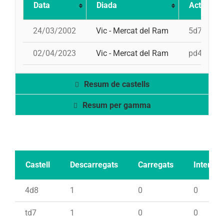
Data
Diada
Actuació
24/03/2002
Vic - Mercat del Ram
5d7, 4d7a
02/04/2023
Vic - Mercat del Ram
pd4, td7, 
Resum de castells
Resum per gamma
Castell
Descarregats
Carregats
Intents
4d8
1
0
0
td7
1
0
0