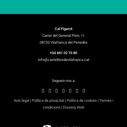
Cal Figarot
Carrer del General Prim, 11
08720 Vilafranca del Penedès
+34 681 02 73 80
info@castellersdevilafranca.cat
Segueix-nos a:
Avís legal
|
Política de privacitat
|
Política de cookies
|
Termes i
condicions
|
Disseny Web