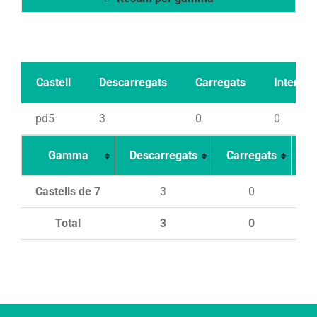
Castell
Descarregats
Carregats
Intents
pd5
3
0
0
Gamma
Descarregats
Carregats
In
Castells de 7
3
0
Total
3
0