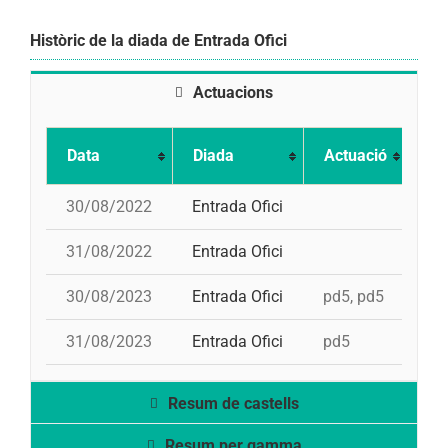
Històric de la diada de Entrada Ofici
Actuacions
Data
Diada
Actuació
Pu
30/08/2022
Entrada Ofici
31/08/2022
Entrada Ofici
30/08/2023
Entrada Ofici
pd5, pd5
31
31/08/2023
Entrada Ofici
pd5
31
Resum de castells
Resum per gamma