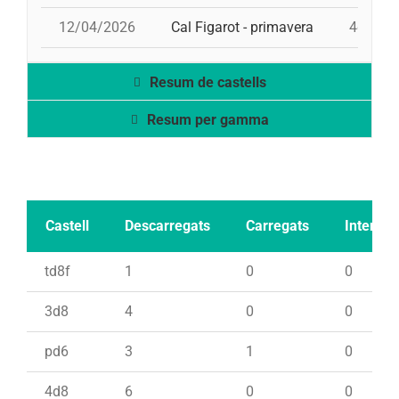
12/04/2026
Cal Figarot - primavera
4d8, 3d
Resum de castells
Resum per gamma
Castell
Descarregats
Carregats
Intents
td8f
1
0
0
3d8
4
0
0
pd6
3
1
0
4d8
6
0
0