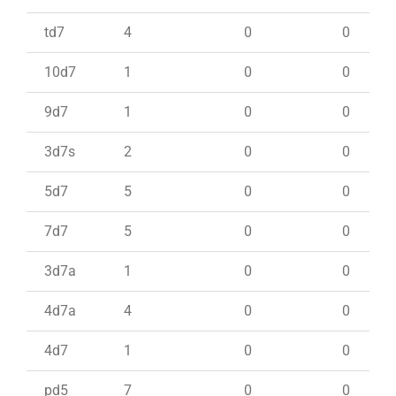
td7
4
0
0
10d7
1
0
0
9d7
1
0
0
3d7s
2
0
0
5d7
5
0
0
7d7
5
0
0
3d7a
1
0
0
4d7a
4
0
0
4d7
1
0
0
pd5
7
0
0