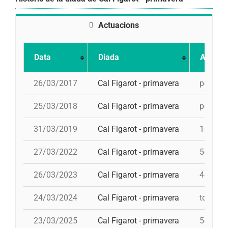
Actuacions
Data
Diada
Actuac
26/03/2017
Cal Figarot - primavera
pd4, 3d8
25/03/2018
Cal Figarot - primavera
pd5, 9d
31/03/2019
Cal Figarot - primavera
10d7, 4
27/03/2022
Cal Figarot - primavera
5d7, id
26/03/2023
Cal Figarot - primavera
4d7, 5d
24/03/2024
Cal Figarot - primavera
td7, 4d
23/03/2025
Cal Figarot - primavera
5d7, 4d