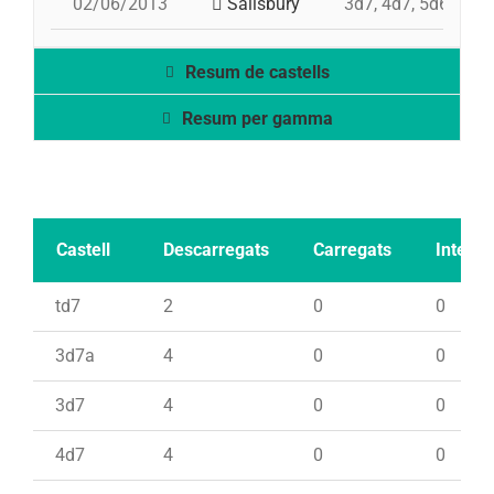
02/06/2013
Salisbury
3d7, 4d7, 5d6, td7,
Resum de castells
Resum per gamma
Castell
Descarregats
Carregats
Intents
td7
2
0
0
3d7a
4
0
0
3d7
4
0
0
4d7
4
0
0