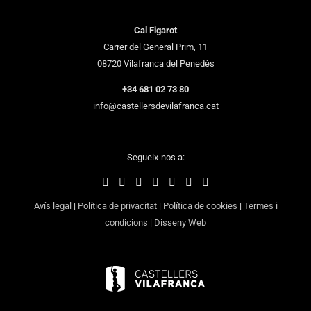
Cal Figarot
Carrer del General Prim, 11
08720 Vilafranca del Penedès
+34 681 02 73 80
info@castellersdevilafranca.cat
Segueix-nos a:
Avís legal
|
Política de privacitat
|
Política de cookies
|
Termes i
condicions
|
Disseny Web