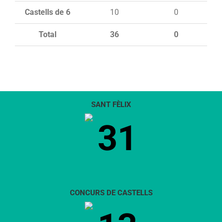
Castells de 6
10
0
Total
36
0
SANT FÈLIX
31
CONCURS DE CASTELLS