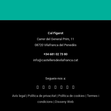
Cal Figarot
Carrer del General Prim, 11
08720 Vilafranca del Penedès
+34 681 02 73 80
info@castellersdevilafranca.cat
Segueix-nos a:
Avís legal
|
Política de privacitat
|
Política de cookies
|
Termes i
condicions
|
Disseny Web