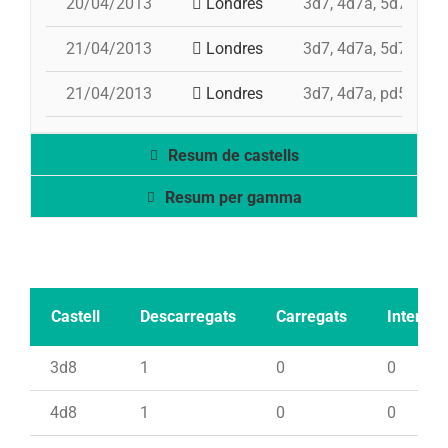
20/04/2013
Londres
3d7, 4d7a, 5d7, td7,
21/04/2013
Londres
3d7, 4d7a, 5d7, pd5
21/04/2013
Londres
3d7, 4d7a, pd5+2pd
Resum de castells
Resum per gamma
Castell
Descarregats
Carregats
Intents
3d8
1
0
0
4d8
1
0
0