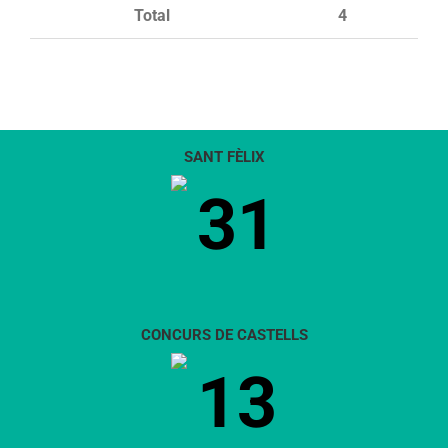
Total
4
SANT FÈLIX
31
CONCURS DE CASTELLS
13