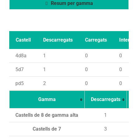
Resum per gamma
Castell
Descarregats
Carregats
Intents
4d8a
1
0
0
5d7
1
0
0
pd5
2
0
0
Gamma
Descarregats
Ca
Castells de 8 de gamma alta
1
Castells de 7
3