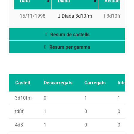
Data
Diada
Actuació
15/11/1998
Diada 3d10fm
i 3d10fm, td8
Resum de castells
Resum per gamma
Castell
Descarregats
Carregats
Intents
3d10fm
0
1
1
td8f
1
0
0
4d8
1
0
0