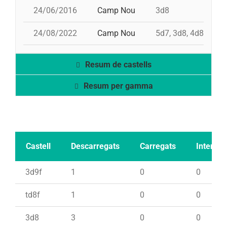
24/06/2016
Camp Nou
3d8
24/08/2022
Camp Nou
5d7, 3d8, 4d8, 2pd
Resum de castells
Resum per gamma
Castell
Descarregats
Carregats
Intents
3d9f
1
0
0
td8f
1
0
0
3d8
3
0
0