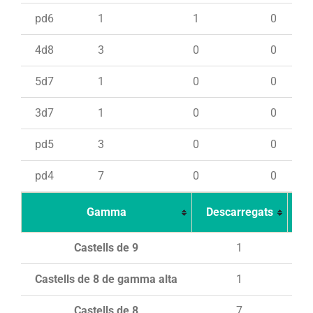
pd6
1
1
0
4d8
3
0
0
5d7
1
0
0
3d7
1
0
0
pd5
3
0
0
pd4
7
0
0
Gamma
Descarregats
Ca
Castells de 9
1
Castells de 8 de gamma alta
1
Castells de 8
7