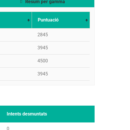
Resum per gamma
Puntuació
2845
3945
4500
3945
Intents desmuntats
0