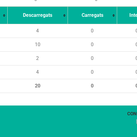
Descarregats
Carregats
Int
4
0
10
0
2
0
4
0
20
0
CON
1