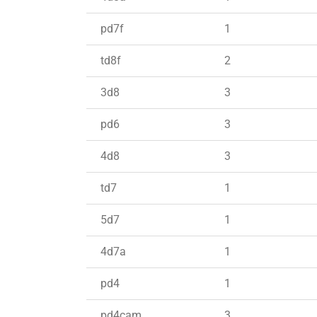
pd7f
1
td8f
2
3d8
3
pd6
3
4d8
3
td7
1
5d7
1
4d7a
1
pd4
1
pd4cam
3