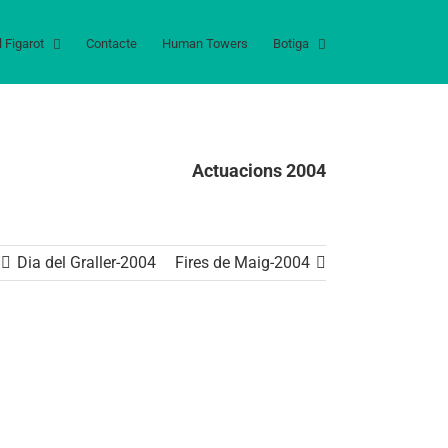
l Figarot
Contacte
Human Towers
Botiga
Actuacions 2004
Dia del Graller-2004
Fires de Maig-2004