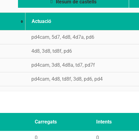
Resum de castells
Actuació
pd4cam, 5d7, 4d8, 4d7a, pd6
4d8, 3d8, td8f, pd6
pd4cam, 3d8, 4d8a, td7, pd7f
pd4cam, 4d8, td8f, 3d8, pd6, pd4
Carregats
Intents
0
0