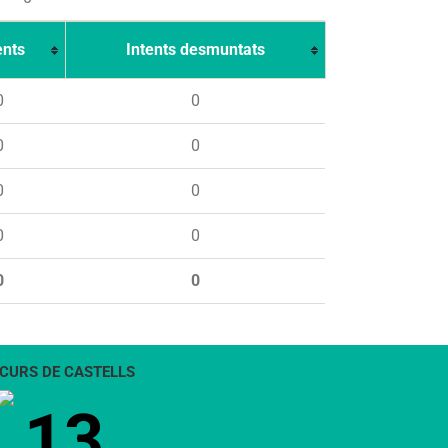
ents
Intents desmuntats
0
0
0
0
0
0
0
0
0
0
CURS DE CASTELLS
13