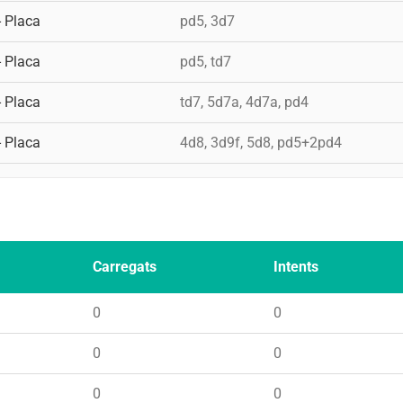
- Placa
pd5, 3d7
- Placa
pd5, td7
- Placa
td7, 5d7a, 4d7a, pd4
- Placa
4d8, 3d9f, 5d8, pd5+2pd4
Carregats
Intents
0
0
0
0
0
0