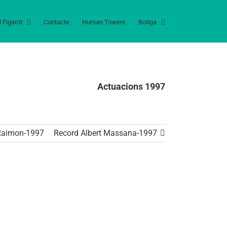
l Figarot
Contacte
Human Towers
Botiga
Actuacions 1997
Raimon-1997
Record Albert Massana-1997