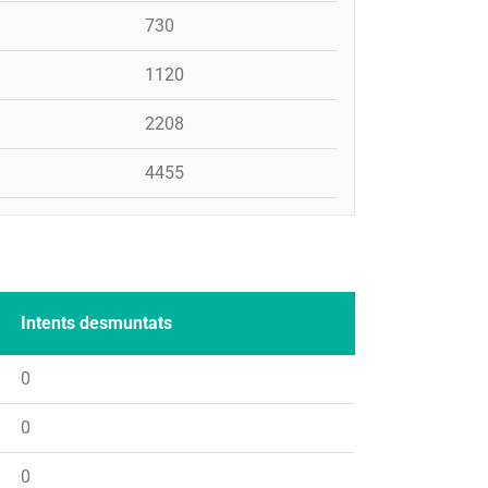
730
1120
2208
4455
Intents desmuntats
0
0
0