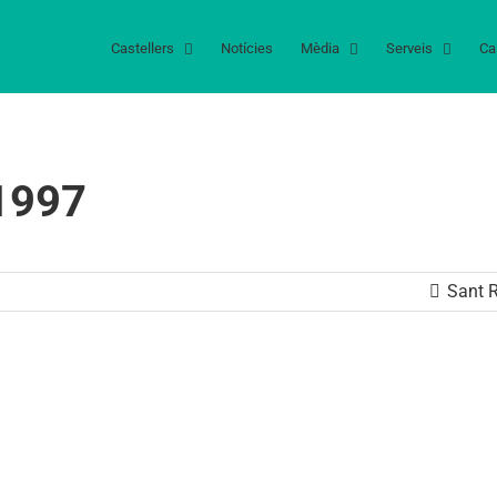
Castellers
Notícies
Mèdia
Serveis
Ca
 1997
Sant 