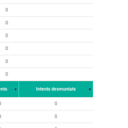
0
0
0
0
0
0
ents
Intents desmuntats
0
0
0
0