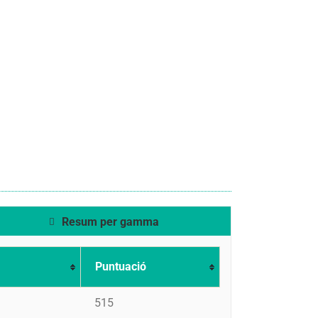
Resum per gamma
Puntuació
515