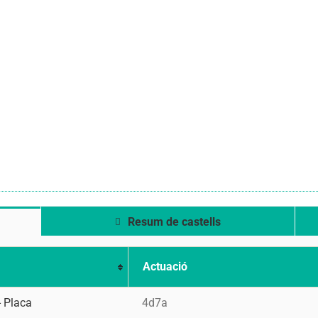
Resum de castells
Actuació
- Placa
4d7a