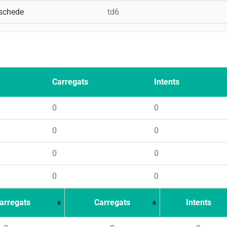
schede
td6
Carregats
Intents
0
0
0
0
0
0
0
0
arregats
Carregats
Intents