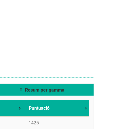
Resum per gamma
Puntuació
1425