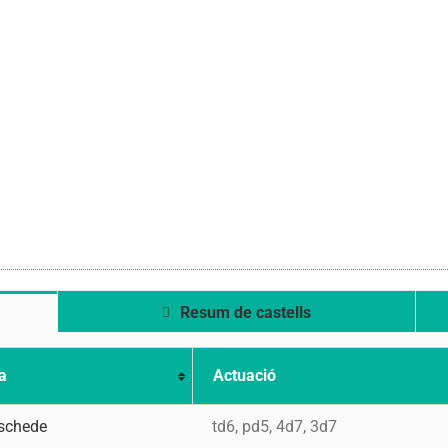
Resum de castells
a
Actuació
schede
td6, pd5, 4d7, 3d7