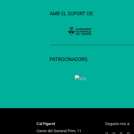
AMB EL SUPORT DE:
PATROCINADORS:
Cal Figarot
Segueix-nos a:
Carrer del General Prim, 11