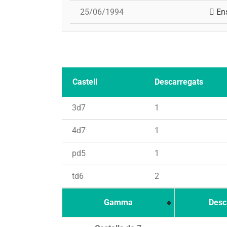
25/06/1994
En
Castell
Descarregats
3d7
1
4d7
1
pd5
1
td6
2
Gamma
Desc