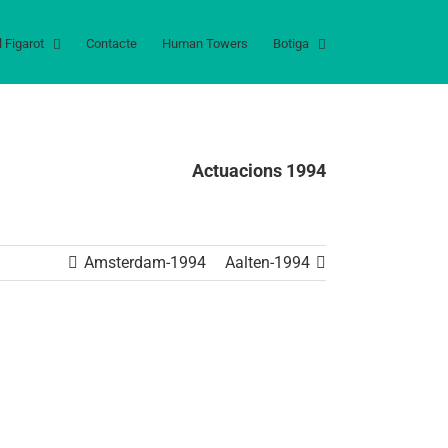
l Figarot
Contacte
Human Towers
Botiga
Actuacions 1994
Amsterdam-1994
Aalten-1994