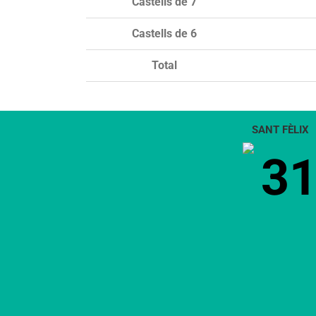
Castells de 7
Castells de 6
Total
SANT FÈLIX
3