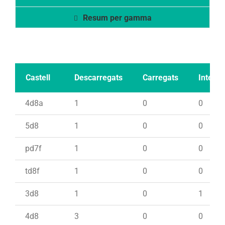
Resum per gamma
Castell
Descarregats
Carregats
Intents
4d8a
1
0
0
5d8
1
0
0
pd7f
1
0
0
td8f
1
0
0
3d8
1
0
1
4d8
3
0
0