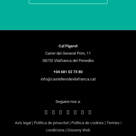
Cal Figarot
Carrer del General Prim, 11
08720 Vilafranca del Penedès
+34 681 02 73 80
info@castellersdevilafranca.cat
Segueix-nos a:
Avís legal
|
Política de privacitat
|
Política de cookies
|
Termes i
condicions
|
Disseny Web