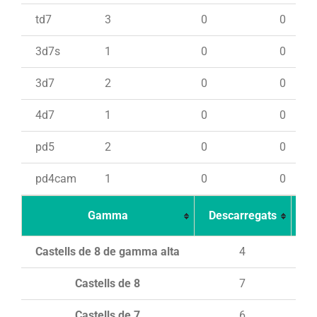
td7
3
0
0
3d7s
1
0
0
3d7
2
0
0
4d7
1
0
0
pd5
2
0
0
pd4cam
1
0
0
Gamma
Descarregats
Ca
Castells de 8 de gamma alta
4
Castells de 8
7
Castells de 7
6