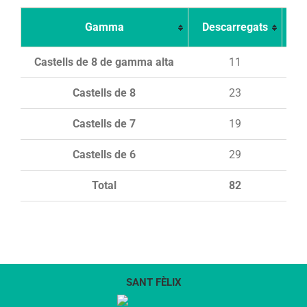
Gamma
Descarregats
Ca
Castells de 8 de gamma alta
11
Castells de 8
23
Castells de 7
19
Castells de 6
29
Total
82
SANT FÈLIX