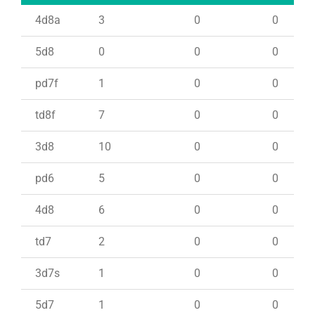
4d8a
3
0
0
5d8
0
0
0
pd7f
1
0
0
td8f
7
0
0
3d8
10
0
0
pd6
5
0
0
4d8
6
0
0
td7
2
0
0
3d7s
1
0
0
5d7
1
0
0