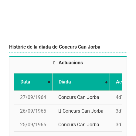
Històric de la diada de Concurs Can Jorba
Actuacions
Data
Diada
Actuació
27/09/1964
Concurs Can Jorba
4d7, 3d7
26/09/1965
Concurs Can Jorba
3d7, i 5d
25/09/1966
Concurs Can Jorba
3d7, 4d7a