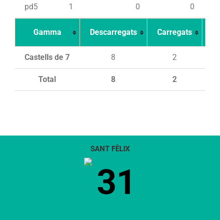
pd5
1
0
0
Gamma
Descarregats
Carregats
In
Castells de 7
8
2
Total
8
2
SANT FÈLIX
31