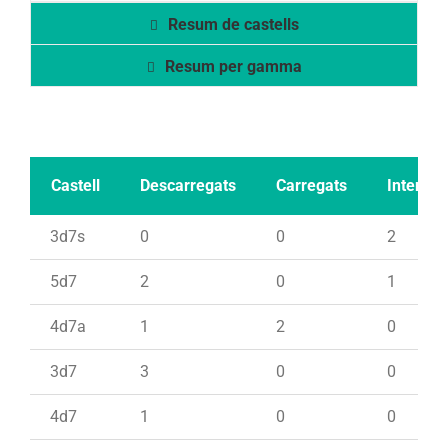
Resum de castells
Resum per gamma
Castell
Descarregats
Carregats
Intents
3d7s
0
0
2
5d7
2
0
1
4d7a
1
2
0
3d7
3
0
0
4d7
1
0
0