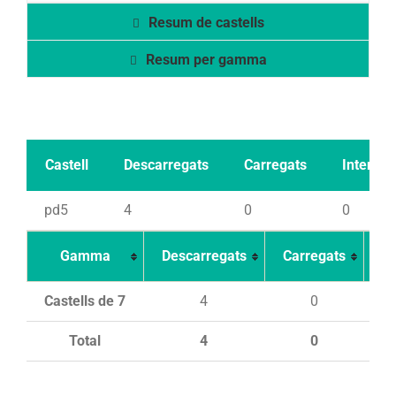
Resum de castells
Resum per gamma
Castell
Descarregats
Carregats
Intents
pd5
4
0
0
Gamma
Descarregats
Carregats
In
Castells de 7
4
0
Total
4
0