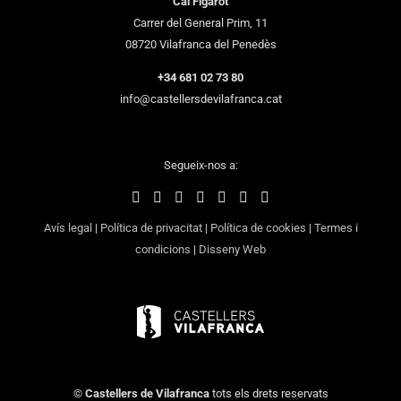
Cal Figarot
Carrer del General Prim, 11
08720 Vilafranca del Penedès
+34 681 02 73 80
info@castellersdevilafranca.cat
Segueix-nos a:
Avís legal
|
Política de privacitat
|
Política de cookies
|
Termes i
condicions
|
Disseny Web
©
Castellers de Vilafranca
tots els drets reservats