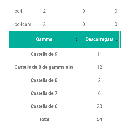
pd4
21
0
0
pd4cam
2
0
0
Gamma
Descarregats
Ca
Castells de 9
11
Castells de 8 de gamma alta
12
Castells de 8
2
Castells de 7
6
Castells de 6
23
Total
54