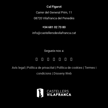
Cal Figarot
Carrer del General Prim, 11
08720 Vilafranca del Penedès
+34 681 02 73 80
info@castellersdevilafranca.cat
Segueix-nos a:
Avís legal
|
Política de privacitat
|
Política de cookies
|
Termes i
condicions
|
Disseny Web