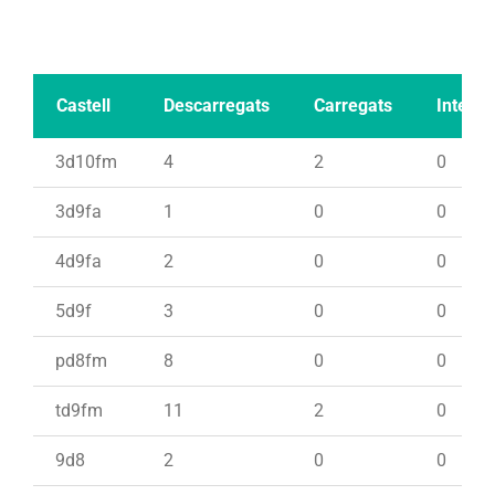
Castell
Descarregats
Carregats
Intents
3d10fm
4
2
0
3d9fa
1
0
0
4d9fa
2
0
0
5d9f
3
0
0
pd8fm
8
0
0
td9fm
11
2
0
9d8
2
0
0