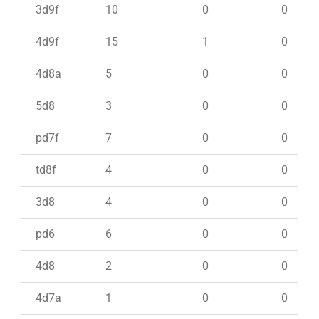
3d9f
10
0
0
4d9f
15
1
0
4d8a
5
0
0
5d8
3
0
0
pd7f
7
0
0
td8f
4
0
0
3d8
4
0
0
pd6
6
0
0
4d8
2
0
0
4d7a
1
0
0