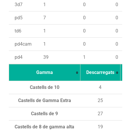
3d7
1
0
0
pd5
7
0
0
td6
1
0
0
pd4cam
1
0
0
pd4
39
1
0
Gamma
Descarregats
Ca
Castells de 10
4
Castells de Gamma Extra
25
Castells de 9
27
Castells de 8 de gamma alta
19