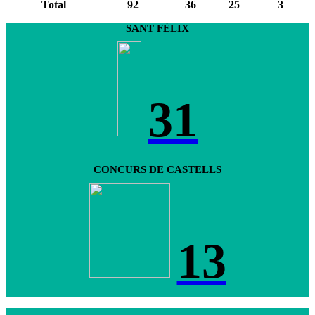
Total
92
36
25
3
SANT FÈLIX
31
CONCURS DE CASTELLS
13