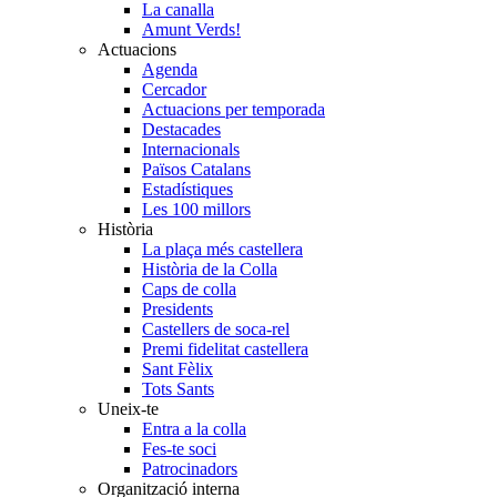
La canalla
Amunt Verds!
Actuacions
Agenda
Cercador
Actuacions per temporada
Destacades
Internacionals
Països Catalans
Estadístiques
Les 100 millors
Història
La plaça més castellera
Història de la Colla
Caps de colla
Presidents
Castellers de soca-rel
Premi fidelitat castellera
Sant Fèlix
Tots Sants
Uneix-te
Entra a la colla
Fes-te soci
Patrocinadors
Organització interna