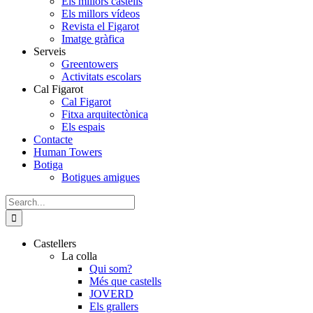
Els millors castells
Els millors vídeos
Revista el Figarot
Imatge gràfica
Serveis
Greentowers
Activitats escolars
Cal Figarot
Cal Figarot
Fitxa arquitectònica
Els espais
Contacte
Human Towers
Botiga
Botigues amigues
Search
for:
Castellers
La colla
Qui som?
Més que castells
JOVERD
Els grallers