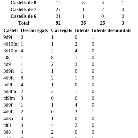
Castells de 8
12
8
3
1
Castells de 7
27
1
2
0
Castells de 6
21
1
0
0
Total
92
36
25
3
Castell
Descarregats
Carregats
Intents
Intents desmuntats
9d9f
0
1
0
1
4d10fm
1
1
2
0
3d10fm
4
2
4
0
td8
1
8
1
0
4d9
1
2
2
0
3d9fa
1
1
0
0
4d9fa
8
2
1
0
5d9f
4
1
0
0
pd8fm
2
2
1
0
td9fm
3
0
0
0
3d9f
1
1
4
0
4d9f
2
0
3
1
4d8a
0
1
0
0
td8f
4
4
2
0
3d8
4
2
0
0