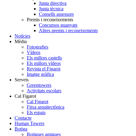
Junta directiva
Junta tècnica
Consells assessors
Premis i reconeixements
Concursos guanyats
Altres premis i reconeixements
Notícies
Mèdia
Fotografies
Vídeos
Els millors castells
Els millors vídeos
Revista el Figarot
Imatge gràfica
Serveis
Greentowers
Activitats escolars
Cal Figarot
Cal Figarot
Fitxa arquitectònica
Els espais
Contacte
Human Towers
Botiga
Botigues amigues