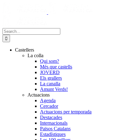
Skip
to
content
Search
for:
Castellers
La colla
Qui som?
Més que castells
JOVERD
Els grallers
La canalla
Amunt Verds!
Actuacions
Agenda
Cercador
Actuacions per temporada
Destacades
Internacionals
Països Catalans
Estadístiques
Les 100 millors