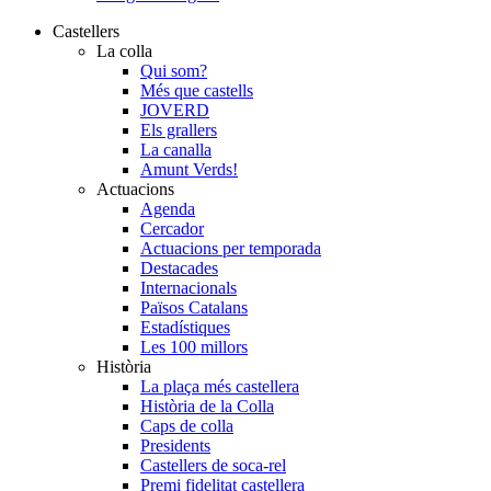
Castellers
La colla
Qui som?
Més que castells
JOVERD
Els grallers
La canalla
Amunt Verds!
Actuacions
Agenda
Cercador
Actuacions per temporada
Destacades
Internacionals
Països Catalans
Estadístiques
Les 100 millors
Història
La plaça més castellera
Història de la Colla
Caps de colla
Presidents
Castellers de soca-rel
Premi fidelitat castellera