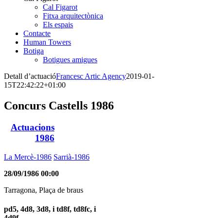
Cal Figarot
Fitxa arquitectònica
Els espais
Contacte
Human Towers
Botiga
Botigues amigues
Detall d’actuació
Francesc Artic Agency
2019-01-
15T22:42:22+01:00
Concurs Castells 1986
Actuacions
1986
La Mercè-1986
Sarrià-1986
28/09/1986 00:00
Tarragona, Plaça de braus
pd5, 4d8, 3d8, i td8f, td8fc, i
4d9f