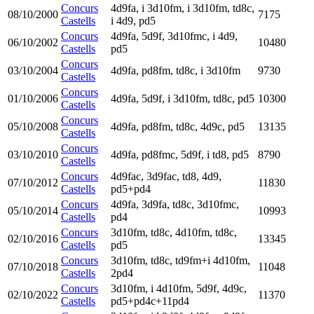
Concurs
4d9fa, i 3d10fm, i 3d10fm, td8c,
08/10/2000
7175
Castells
i 4d9, pd5
Concurs
4d9fa, 5d9f, 3d10fmc, i 4d9,
06/10/2002
10480
Castells
pd5
Concurs
03/10/2004
4d9fa, pd8fm, td8c, i 3d10fm
9730
Castells
Concurs
01/10/2006
4d9fa, 5d9f, i 3d10fm, td8c, pd5
10300
Castells
Concurs
05/10/2008
4d9fa, pd8fm, td8c, 4d9c, pd5
13135
Castells
Concurs
03/10/2010
4d9fa, pd8fmc, 5d9f, i td8, pd5
8790
Castells
Concurs
4d9fac, 3d9fac, td8, 4d9,
07/10/2012
11830
Castells
pd5+pd4
Concurs
4d9fa, 3d9fa, td8c, 3d10fmc,
05/10/2014
10993
Castells
pd4
Concurs
3d10fm, td8c, 4d10fm, td8c,
02/10/2016
13345
Castells
pd5
Concurs
3d10fm, td8c, td9fm+i 4d10fm,
07/10/2018
11048
Castells
2pd4
Concurs
3d10fm, i 4d10fm, 5d9f, 4d9c,
02/10/2022
11370
Castells
pd5+pd4c+11pd4