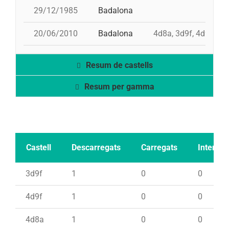
29/12/1985
Badalona
20/06/2010
Badalona
4d8a, 3d9f, 4d9f, pd
Resum de castells
Resum per gamma
Castell
Descarregats
Carregats
Intents
3d9f
1
0
0
4d9f
1
0
0
4d8a
1
0
0